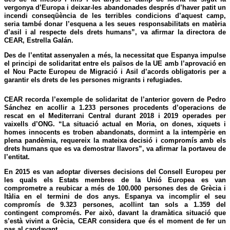
vergonya d’Europa i deixar-les abandonades després d’haver patit un
incendi conseqüència de les terribles condicions d’aquest camp,
seria també donar l’esquena a les seues responsabilitats en matèria
d’asil i al respecte dels drets humans”, va afirmar la directora de
CEAR, Estrella Galán.
Des de l’entitat assenyalen a més, la necessitat que
Espanya impulse
el principi de solidaritat entre els països de la UE
amb l’aprovació en
el Nou Pacte Europeu de Migració i Asil d’acords obligatoris per a
garantir els drets de les persones migrants i refugiades.
CEAR recorda
l’exemple de solidaritat de l’anterior govern de Pedro
Sánchez
en acollir a 1.233 persones procedents d’operacions de
rescat en el Mediterrani Central durant 2018 i 2019 operades per
vaixells d’ONG. “La situació actual en Moria, on dones, xiquets i
homes innocents es troben abandonats, dormint a la intempèrie en
plena pandèmia, requereix la
mateixa decisió i compromís amb els
drets humans que es va demostrar llavors
”, va afirmar la portaveu de
l’entitat.
En 2015 es van adoptar diverses decisions del Consell Europeu per
les quals els Estats membres de la Unió Europea es van
comprometre a reubicar a més de 100.000 persones des de Grècia i
Itàlia en el termini de dos anys. Espanya va incomplir el seu
compromís de 9.323 persones, acollint tan sols a 1.359 del
contingent compromés. Per això, davant la dramàtica situació que
s’està vivint a Grècia, CEAR considera que és el moment de fer un
pas al capdavant.