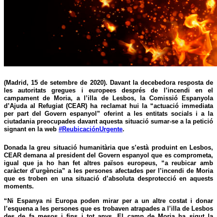
(Madrid, 15 de setembre de 2020). Davant la decebedora resposta de
les autoritats gregues i europees després de l’incendi en el
campament de Moria, a l’illa de Lesbos, la Comissió Espanyola
d’Ajuda al Refugiat (CEAR) ha reclamat hui la
“actuació immediata
per part del Govern espanyol”
oferint a les entitats socials i a la
ciutadania preocupades davant aquesta situació sumar-se a la petició
signant en la web
#ReubicaciónUrgente
.
Donada la greu situació humanitària que s’està produint en Lesbos,
CEAR demana al president del
Govern espanyol que es comprometa,
igual que ja ho han fet altres països europeus, “a reubicar amb
caràcter d’urgència”
a les persones afectades per l’incendi de Moria
que es troben en una situació d’absoluta desprotecció en aquests
moments.
“Ni Espanya ni Europa poden mirar per a un altre costat i donar
l’esquena a les persones que es trobaven
atrapades a l’illa de Lesbos
des de fa mesos i fins i tot anys
. El camp de Moria ha sigut la