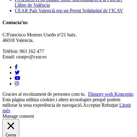
Llibre de València
CEAR País Valencià rep un Premi Solidaritat de l’ICAV
Contacta’ns
C/Francisco Moreno Usedo nº21 baix.
46018 Valencia.
Telèfon: 963 162 477
Email: cearpv@cear.es
Gracies al recolzament de persones com tu.
Disseny web Koncepto
Esta pàgina utilitza cookies i altres tecnologies perquè podem
millorar la seua experiència de navegació.
Acceptar
Rebutjar
Llegir
més
Manage consent
Cerrar