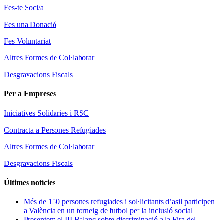
Fes-te Soci/a
Fes una Donació
Fes Voluntariat
Altres Formes de Col·laborar
Desgravacions Fiscals
Per a Empreses
Iniciatives Solidaries i RSC
Contracta a Persones Refugiades
Altres Formes de Col·laborar
Desgravacions Fiscals
Últimes notícies
Més de 150 persones refugiades i sol·licitants d’asil participen
a València en un torneig de futbol per la inclusió social
Presentem el III Balanç sobre discriminació a la Fira del