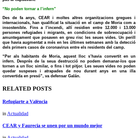
“No poden tornar a l’infern”
Des de fa anys, CEAR i moltes altres organitzacions gregues i
internacionals, han qualificat
la situació en el camp de Moria com a
insostenible
. Fins a l’incendi, allí residien entre 12.000 i 13.000
persones refugiades i migrants, en condicions de sobreocupació i
amuntegament que posaven en greu risc les seues vides. Un perill
que havia augmentat a més en les últimes setmanes amb la detecció
dels primers casos de coronavirus entre els residents del camp.
“Per als habitants de Moria, aquest lloc s’havia convertit en un
infern. Després de la seua destrucció no podem demanar-los que
tornen a un lloc similar, o fins i tot pitjor.
Les seues vides no poden
quedar suspeses i atrapades de nou durant anys
en una illa
convertida en presó”, va defensar Galán.
RELATED POSTS
Refugiarte a València
in
Actualidad
CEAR y Faurecia se unen por un mundo mejor
in
Actualidad