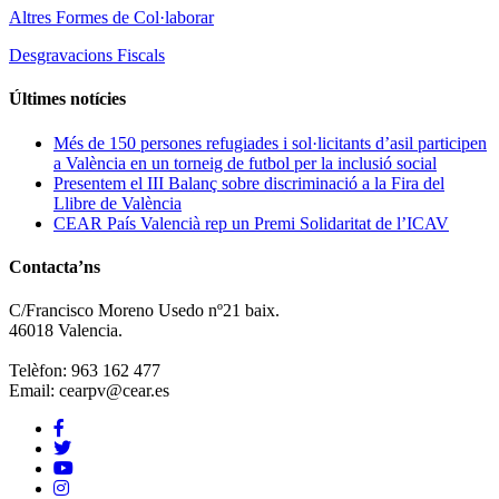
Altres Formes de Col·laborar
Desgravacions Fiscals
Últimes notícies
Més de 150 persones refugiades i sol·licitants d’asil participen
a València en un torneig de futbol per la inclusió social
Presentem el III Balanç sobre discriminació a la Fira del
Llibre de València
CEAR País Valencià rep un Premi Solidaritat de l’ICAV
Contacta’ns
C/Francisco Moreno Usedo nº21 baix.
46018 Valencia.
Telèfon: 963 162 477
Email: cearpv@cear.es