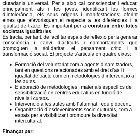
ciutadania universal. Per a això cal conscienciar i educar,
principalment als i les joves, identificant les formes
d’intolerància, els seus orígens i manifestacions; oferint
eines que afavorisquen el respecte a les diferències i la
igualtat de tracte. És important per a
construir entre totes
societats igualitàries
.
Es tracta, per tant, de facilitar espais de reflexió per a generar
consciència i canvi d’actituds i comportaments que
promoguen la solidaritat, el pensament crític i la
transformació social. El projecte s’articula en quatre eixos:
Formació del voluntariat com a agents dinamitzadors,
tant en qüestions relacionades amb el dret d’asil i
igualtat de tracte com en metodologies d’intervenció a
les aules.
Elaboració de metodologies i materials específics de
sensibilització en centres educatius en funció de
nivells i cursos.
Intervenció a les aules amb l’alumnat i equip docent.
Organització d´esdeveniments socio-culturals, com a
espais per a visibilitzar i promoure la diversitat
intercultural.
Finançat per: