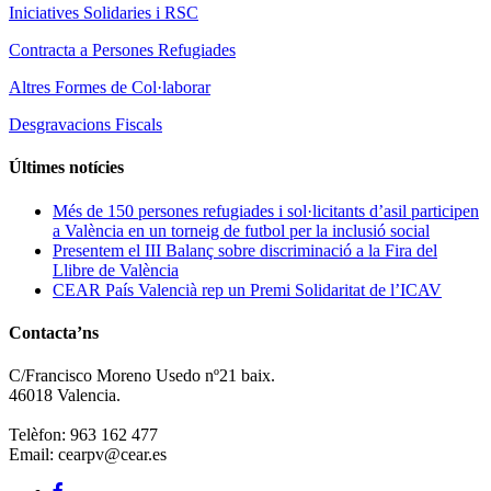
Iniciatives Solidaries i RSC
Contracta a Persones Refugiades
Altres Formes de Col·laborar
Desgravacions Fiscals
Últimes notícies
Més de 150 persones refugiades i sol·licitants d’asil participen
a València en un torneig de futbol per la inclusió social
Presentem el III Balanç sobre discriminació a la Fira del
Llibre de València
CEAR País Valencià rep un Premi Solidaritat de l’ICAV
Contacta’ns
C/Francisco Moreno Usedo nº21 baix.
46018 Valencia.
Telèfon: 963 162 477
Email: cearpv@cear.es