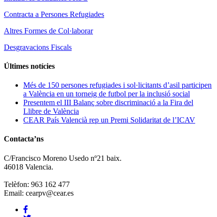
Contracta a Persones Refugiades
Altres Formes de Col·laborar
Desgravacions Fiscals
Últimes notícies
Més de 150 persones refugiades i sol·licitants d’asil participen
a València en un torneig de futbol per la inclusió social
Presentem el III Balanç sobre discriminació a la Fira del
Llibre de València
CEAR País Valencià rep un Premi Solidaritat de l’ICAV
Contacta’ns
C/Francisco Moreno Usedo nº21 baix.
46018 Valencia.
Telèfon: 963 162 477
Email: cearpv@cear.es