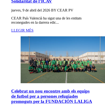
Solidaritat de l’ICAV
jueves, 9 de abril del 2026
BY
CEAR PV
CEAR País Valencià ha sigut una de les entitats
reconegudes en la darrera edic...
LLEGIR MÉS
Celebrat un nou encontre amb els equips
de futbol per a persones refugiades
promoguts per la FUNDACIÓN LALIGA