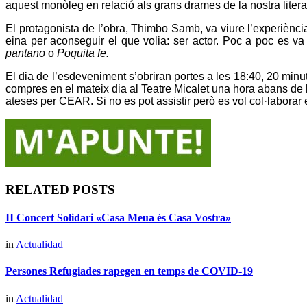
aquest monòleg en relació als grans drames de la nostra literat
El protagonista de l’obra, Thimbo Samb, va viure l’experiènci
eina per aconseguir el que volia: ser actor. Poc a poc es va
pantano
o
Poquita fe.
El dia de l’esdeveniment s’obriran portes a les 18:40, 20 mi
compres en el mateix dia al Teatre Micalet una hora abans de la
ateses per CEAR. Si no es pot assistir però es vol col·laborar 
RELATED POSTS
II Concert Solidari «Casa Meua és Casa Vostra»
in
Actualidad
Persones Refugiades rapegen en temps de COVID-19
in
Actualidad