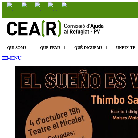
cearpv@cear.es
963 162 477
QUI SOM?
QUÈ FEM?
QUÈ DIGUEM?
UNEIX-TE
MENU