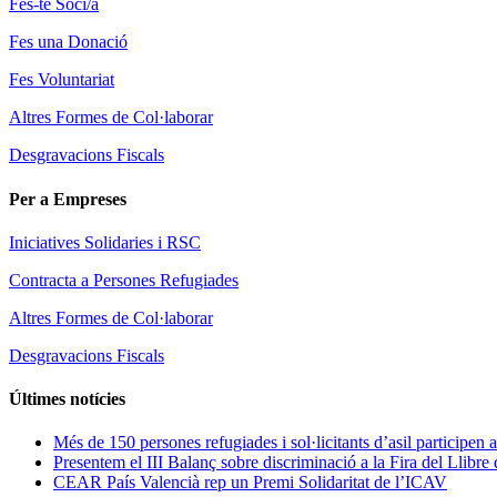
Fes-te Soci/a
Fes una Donació
Fes Voluntariat
Altres Formes de Col·laborar
Desgravacions Fiscals
Per a Empreses
Iniciatives Solidaries i RSC
Contracta a Persones Refugiades
Altres Formes de Col·laborar
Desgravacions Fiscals
Últimes notícies
Més de 150 persones refugiades i sol·licitants d’asil participen a
Presentem el III Balanç sobre discriminació a la Fira del Llibre
CEAR País Valencià rep un Premi Solidaritat de l’ICAV