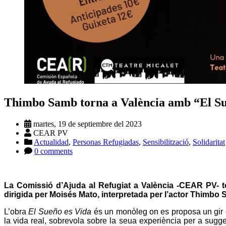
Thimbo Samb torna a València amb “El Su
martes, 19 de septiembre del 2023
CEAR PV
Actualidad
,
Personas Refugiadas
,
Sensibilització
,
Solidaritat
0 comments
La Comissió d’Ajuda al Refugiat a València -CEAR PV- torn
dirigida per Moisés Mato, interpretada per l’actor Thimbo 
L’obra
El Sueño es Vida
és un monòleg on es proposa un gir c
la vida real, sobrevola sobre la seua experiència per a sugger