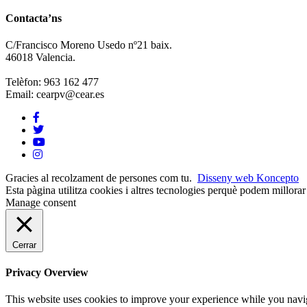
Contacta’ns
C/Francisco Moreno Usedo nº21 baix.
46018 Valencia.
Telèfon: 963 162 477
Email: cearpv@cear.es
Gracies al recolzament de persones com tu.
Disseny web Koncepto
Esta pàgina utilitza cookies i altres tecnologies perquè podem millora
Manage consent
Cerrar
Privacy Overview
This website uses cookies to improve your experience while you navigat