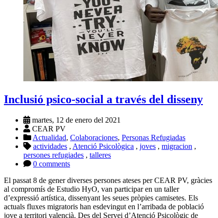
Inclusió psico-social a través del disseny
martes, 12 de enero del 2021
CEAR PV
Actualidad
,
Colaboraciones
,
Personas Refugiadas
actividades
,
Atenció Psicològica
,
joves
,
migracion
,
persones refugiades
,
talleres
0 comments
El passat 8 de gener diverses persones ateses per CEAR PV, gràcies
al compromís de Estudio HyO, van participar en un taller
d’expressió artística, dissenyant les seues pròpies camisetes. Els
actuals fluxes migratoris han esdevingut en l’arribada de població
jove a territori valencià. Des del Servei d’Atenció Psicològic de