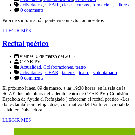
actividades
,
CEAR
,
clases
,
cursos
,
formación
,
talleres
0 comments
Para más información ponte en contacto con nosotros
LLEGIR MÉS
Recital poético
viernes, 6 de marzo del 2015
CEAR PV
Actualidad
,
Colaboraciones
,
teatro
actividades
,
CEAR
,
talleres
,
teatro
,
voluntariado
0 comments
El próximo lunes, 09 de marzo, a las 19:30 horas, en la sala de la
SGAE, los miembros del taller de teatro de CEAR PV ( Comisión
Española de Ayuda al Refugiado ) ofrecerán el recital poético «Les
dones també som refugiades», con motivo del Día Internacional de
la Mujer Trabajadora.
LLEGIR MÉS