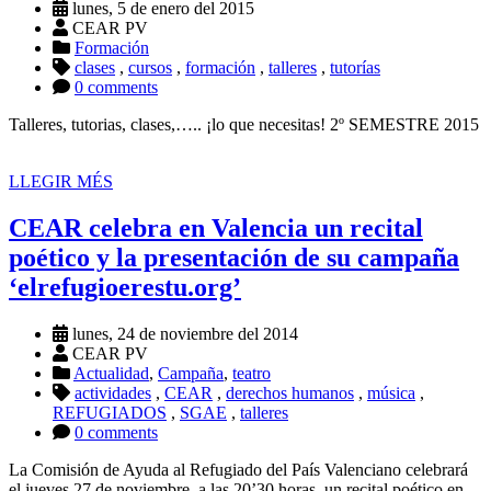
lunes, 5 de enero del 2015
CEAR PV
Formación
clases
,
cursos
,
formación
,
talleres
,
tutorías
0 comments
Talleres, tutorias, clases,….. ¡lo que necesitas! 2º SEMESTRE 2015
LLEGIR MÉS
CEAR celebra en Valencia un recital
poético y la presentación de su campaña
‘elrefugioerestu.org’
lunes, 24 de noviembre del 2014
CEAR PV
Actualidad
,
Campaña
,
teatro
actividades
,
CEAR
,
derechos humanos
,
música
,
REFUGIADOS
,
SGAE
,
talleres
0 comments
La Comisión de Ayuda al Refugiado del País Valenciano celebrará
el jueves 27 de noviembre, a las 20’30 horas, un recital poético en