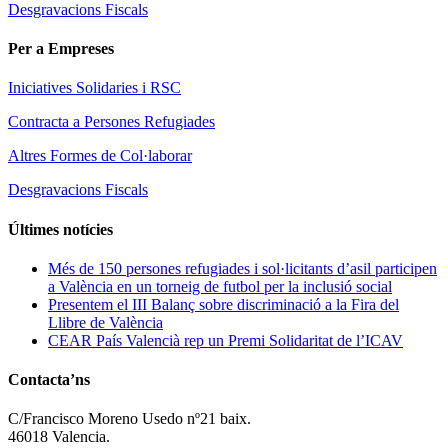
Desgravacions Fiscals
Per a Empreses
Iniciatives Solidaries i RSC
Contracta a Persones Refugiades
Altres Formes de Col·laborar
Desgravacions Fiscals
Últimes notícies
Més de 150 persones refugiades i sol·licitants d’asil participen
a València en un torneig de futbol per la inclusió social
Presentem el III Balanç sobre discriminació a la Fira del
Llibre de València
CEAR País Valencià rep un Premi Solidaritat de l’ICAV
Contacta’ns
C/Francisco Moreno Usedo nº21 baix.
46018 Valencia.