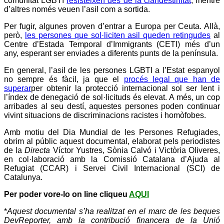
comunitat
LGBTI
resisteixen des de la clandestinitat
, mentre
d’altres només veuen l’asil com a sortida.
Per fugir, algunes proven d’entrar a Europa per Ceuta. Allà,
però,
les persones que sol·liciten asil queden retingudes
al
Centre d’Estada Temporal d’Immigrants (
CETI
) més d’un
any, esperant ser enviades a diferents punts de la península.
En general, l’asil de les persones
LGBTI
a l’Estat espanyol
no sempre és fàcil, ja que el
procés legal que han de
superar
per obtenir la protecció internacional sol ser lent i
l’índex de denegació de sol·licituds és elevat. A més, un cop
arribades al seu destí, aquestes persones poden continuar
vivint situacions de discriminacions racistes i homòfobes.
Amb motiu del Dia Mundial de les Persones Refugiades,
obrim al públic aquest documental, elaborat pels periodistes
de la
Directa
Víctor
Yustres
, Sònia
Calvó
i Victòria Oliveres,
en col·laboració amb la Comissió Catalana d’Ajuda al
Refugiat (
CCAR
) i Servei Civil Internacional (
SCI
) de
Catalunya.
Per poder vore-lo on line cliqueu
AQUI
*
Aquest documental s’ha realitzat en el marc de les beques
DevReporter, amb la contribució financera de la Unió