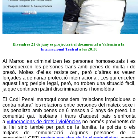
Divendres 21 de juny es projectarà el documental a València a la
Internacional Teatral
a les 20:30
Al Marroc es criminalitzen les persones homosexuals i es
persegueixen les persones
trans amb penes de multa i de
presó. Moltes d’elles resisteixen, però d’altres es veuen
forçades a demanar protecció internacional. Les qui enceten
aquest llarg periple legal, però, no troben una situació fàcil,
ja que continuen patint discriminacions i homofòbia
El Codi Penal marroquí considera “relacions impúdiques o
contra natura” les relacions entre persones del mateix sexe i
les penalitza amb penes de 6 mesos a 3 anys de presó. La
comunitat gai, lesbiana i trans d’aquest país s’enfronta
a
vulneracions de drets i violències
no només provinents de
la llei sinó també per part de la família, la policia o els
mitjans de comunicació. Algunes persones de la