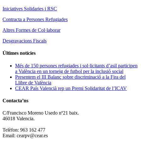
Iniciatives Solidaries i RSC
Contracta a Persones Refugiades
Altres Formes de Col·laborar
Desgravacions Fiscals
Últimes notícies
Més de 150 persones refugiades i sol·licitants d’asil participen
a València en un torneig de futbol per la inclusió social
Presentem el III Balanç sobre discriminació a la Fira del
Llibre de València
CEAR País Valencià rep un Premi Solidaritat de l’ICAV
Contacta’ns
C/Francisco Moreno Usedo nº21 baix.
46018 Valencia.
Telèfon: 963 162 477
Email: cearpv@cear.es