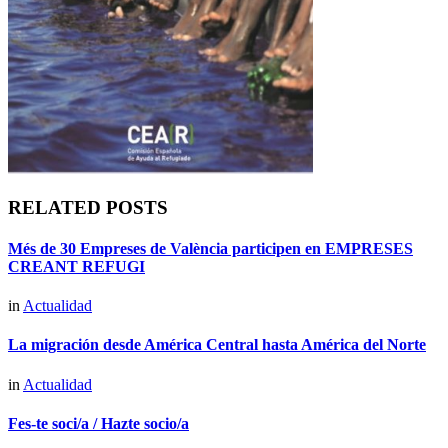
RELATED POSTS
Més de 30 Empreses de València participen en EMPRESES
CREANT REFUGI
in
Actualidad
La migración desde América Central hasta América del Norte
in
Actualidad
Fes-te soci/a / Hazte socio/a