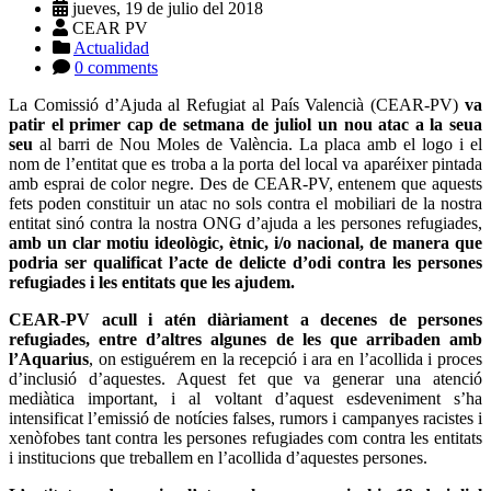
jueves, 19 de julio del 2018
CEAR PV
Actualidad
0 comments
La Comissió d’Ajuda al Refugiat al País Valencià (CEAR-PV)
va
patir el primer cap de setmana de juliol un nou atac a la seua
seu
al barri de Nou Moles de València. La placa amb el logo i el
nom de l’entitat que es troba a la porta del local va aparéixer pintada
amb esprai de color negre. Des de CEAR-PV, entenem que aquests
fets poden constituir un atac no sols contra el mobiliari de la nostra
entitat sinó contra la nostra ONG d’ajuda a les persones refugiades,
amb un clar motiu ideològic, ètnic, i/o nacional, de manera que
podria ser qualificat l’acte de delicte d’odi contra les persones
refugiades i les entitats que les ajudem.
CEAR-PV acull i atén diàriament a decenes de persones
refugiades, entre d’altres algunes de les que arribaden amb
l’Aquarius
, on estiguérem en la recepció i ara en l’acollida i proces
d’inclusió d’aquestes. Aquest fet que va generar una atenció
mediàtica important, i al voltant d’aquest esdeveniment s’ha
intensificat l’emissió de notícies falses, rumors i campanyes racistes i
xenòfobes tant contra les persones refugiades com contra les entitats
i institucions que treballem en l’acollida d’aquestes persones.