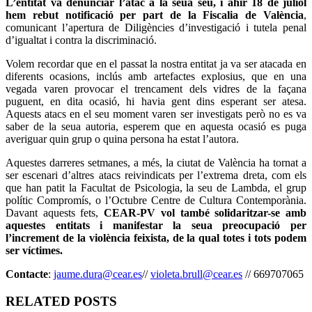
L’entitat va denunciar l’atac a la seua seu, i ahir 18 de juliol
hem rebut notificació per part de la Fiscalia de València
,
comunicant l’apertura de Diligències d’investigació i tutela penal
d’igualtat i contra la discriminació.
Volem recordar que en el passat la nostra entitat ja va ser atacada en
diferents ocasions, inclús amb artefactes explosius, que en una
vegada varen provocar el trencament dels vidres de la façana
puguent, en dita ocasió, hi havia gent dins esperant ser atesa.
Aquests atacs en el seu moment varen ser investigats però no es va
saber de la seua autoria, esperem que en aquesta ocasió es puga
averiguar quin grup o quina persona ha estat l’autora.
Aquestes darreres setmanes, a més, la ciutat de València ha tornat a
ser escenari d’altres atacs reivindicats per l’extrema dreta, com els
que han patit la Facultat de Psicologia, la seu de Lambda, el grup
polític Compromís, o l’Octubre Centre de Cultura Contemporània.
Davant aquests fets,
CEAR-PV vol també solidaritzar-se amb
aquestes entitats i manifestar la seua preocupació per
l’increment de la violència feixista, de la qual totes i tots podem
ser víctimes.
Contacte
:
jaume.dura@cear.es
//
violeta.brull@cear.es
// 669707065
RELATED POSTS