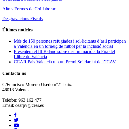
Altres Formes de Col·laborar
Desgravacions Fiscals
Últimes notícies
Més de 150 persones refugiades i sol·licitants d’asil participen
a València en un torneig de futbol per la inclusió social
Presentem el III Balanç sobre discriminació a la Fira del
Llibre de València
CEAR País Valencià rep un Premi Solidaritat de l’ICAV
Contacta’ns
C/Francisco Moreno Usedo nº21 baix.
46018 Valencia.
Telèfon: 963 162 477
Email: cearpv@cear.es