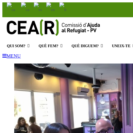
cearpv@cear.es
963 162 477
QUI SOM?
QUÈ FEM?
QUÈ DIGUEM?
UNEIX-TE
MENU