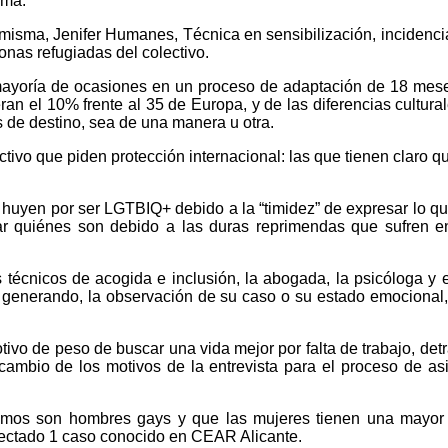
ama.
 misma, Jenifer Humanes, Técnica en sensibilización, incidenci
nas refugiadas del colectivo.
mayoría de ocasiones en un proceso de adaptación de 18 meses
an el 10% frente al 35 de Europa, y de las diferencias cultura
s de destino, sea de una manera u otra.
ivo que piden protección internacional: las que tienen claro q
huyen por ser LGTBIQ+ debido a la “timidez” de expresar lo que
r quiénes son debido a las duras reprimendas que sufren en
s técnicos de acogida e inclusión, la abogada, la psicóloga y
a generando, la observación de su caso o su estado emocional, y
o de peso de buscar una vida mejor por falta de trabajo, detr
mbio de los motivos de la entrevista para el proceso de asil
mos son hombres gays y que las mujeres tienen una mayor in
etectado 1 caso conocido en CEAR Alicante.