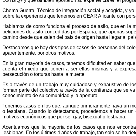
LGTBIQ+ y que también aportaron su experiencia en el progr
Chema Guerra, Técnico de integración social y acogida, y yo
sobre la experiencia que tenemos en CEAR Alicante con perso
Hablamos de cómo funciona el proceso de asilo, que en la 
peticiones de asilo concedidas por España, que apenas super
camino desde que salen del país de origen hasta llegar al paí
Destacamos que hay dos tipos de casos de personas del colect
aparentemente, por otros motivos.
En la gran mayoría de casos, tenemos dificultad en saber que 
cuenta el miedo que tienen a ser ellas mismas y a expresa
persecución o torturas hasta la muerte.
Es a través de un trabajo muy cuidadoso y exhaustivo de lo
forman parte del colectivo a través de la confianza que se v
conocimiento de su comunidad y la apertura.
Tenemos casos en los que, aunque primeramente haya un motiv
o lesbiana. Cuando lo detectamos, procedemos a hacer un ca
motivos económicos que por ser gay, bisexual o lesbiana.
Acentuamos que la mayoría de los casos que nos encontra
lesbianas. En los últimos 4 años de trabajo, tan solo se ha d