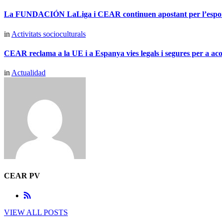
La FUNDACIÓN LaLiga i CEAR continuen apostant per l’esport 
in
Activitats socioculturals
CEAR reclama a la UE i a Espanya vies legals i segures per a acol
in
Actualidad
CEAR PV
VIEW ALL POSTS