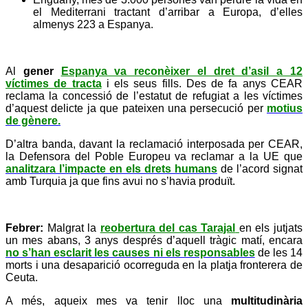
el Mediterrani tractant d’arribar a Europa, d’elles
almenys 223 a Espanya.
Al
gener
Espanya va reconèixer el dret d’asil a 12
víctimes de tracta
i els seus fills. Des de fa anys CEAR
reclama la concessió de l’estatut de refugiat a les víctimes
d’aquest delicte ja que pateixen una persecució per
motius
de gènere.
D’altra banda, davant la reclamació interposada per CEAR,
la Defensora del Poble Europeu va reclamar a la UE que
analitzara l’impacte en els drets humans
de l’acord signat
amb Turquia ja que fins avui no s’havia produït.
Febrer:
Malgrat la
reobertura del cas Tarajal
en els jutjats
un mes abans, 3 anys després d’aquell tràgic matí, encara
no s’han esclarit les causes ni els responsables
de les 14
morts i una desaparició ocorreguda en la platja fronterera de
Ceuta.
A més, aqueix mes va tenir lloc una
multitudinària