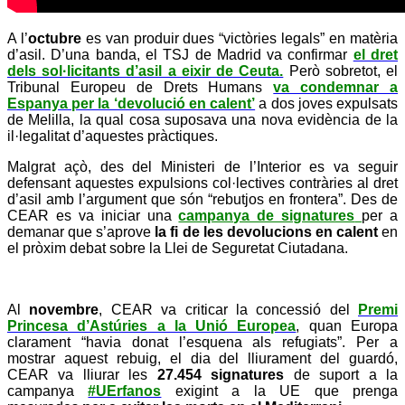
A l’
octubre
es van produir dues “victòries legals” en matèria
d’asil. D’una banda, el TSJ de Madrid va confirmar
el dret
dels sol·licitants d’asil a eixir de Ceuta.
Però sobretot, el
Tribunal Europeu de Drets Humans
va condemnar a
Espanya per la ‘devolució en calent’
a dos joves expulsats
de Melilla, la qual cosa suposava una nova evidència de la
il·legalitat d’aquestes pràctiques.
Malgrat açò, des del Ministeri de l’Interior es va seguir
defensant aquestes expulsions col·lectives contràries al dret
d’asil amb l’argument que són “rebutjos en frontera”. Des de
CEAR es va iniciar una
campanya de signatures
per a
demanar que s’aprove
la fi de les devolucions en calent
en
el pròxim debat sobre la Llei de Seguretat Ciutadana.
Al
novembre
, CEAR va criticar la concessió del
Premi
Princesa d’Astúries a la Unió Europea
, quan Europa
clarament “havia donat l’esquena als refugiats”. Per a
mostrar aquest rebuig, el dia del lliurament del guardó,
CEAR va lliurar les
27.454 signatures
de suport a la
campanya
#UErfanos
exigint a la UE que prenga