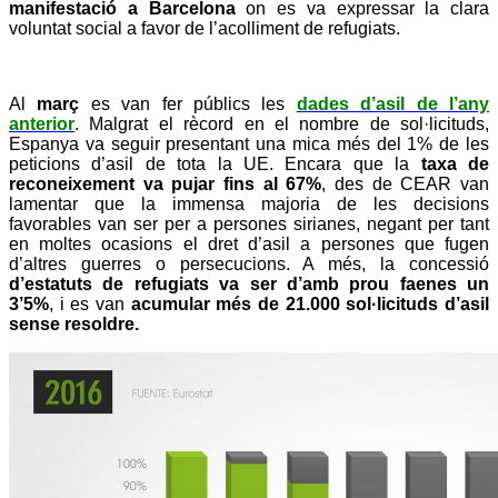
manifestació a Barcelona
on es va expressar la clara
voluntat social a favor de l’acolliment de refugiats.
Al
març
es van fer públics les
dades d’asil de l’any
anterior
. Malgrat el rècord en el nombre de sol·licituds,
Espanya va seguir presentant una mica més del 1% de les
peticions d’asil de tota la UE. Encara que la
taxa de
reconeixement va pujar fins al 67%
, des de CEAR van
lamentar que la immensa majoria de les decisions
favorables van ser per a persones sirianes, negant per tant
en moltes ocasions el dret d’asil a persones que fugen
d’altres guerres o persecucions. A més, la concessió
d’estatuts de refugiats va ser d’amb prou faenes un
3’5%
, i es van
acumular més de 21.000 sol·licituds d’asil
sense resoldre.