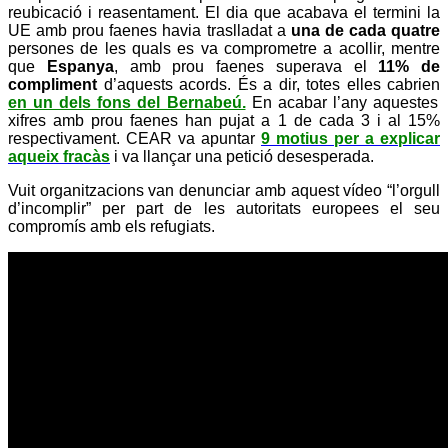
reubicació i reasentament. El dia que acabava el termini la
UE amb prou faenes havia traslladat a
una de cada quatre
persones de les quals es va comprometre a acollir, mentre
que
Espanya
, amb prou faenes superava el
11% de
compliment
d’aquests acords. És a dir, totes elles cabrien
en un dels fons del Bernabeú.
En acabar l’any aquestes
xifres amb prou faenes han pujat a 1 de cada 3 i al 15%
respectivament. CEAR va apuntar
9 motius per a explicar
aqueix fracàs
i va llançar una petició desesperada.
Vuit organitzacions van denunciar amb aquest vídeo “l’orgull
d’incomplir” per part de les autoritats europees el seu
compromís amb els refugiats.