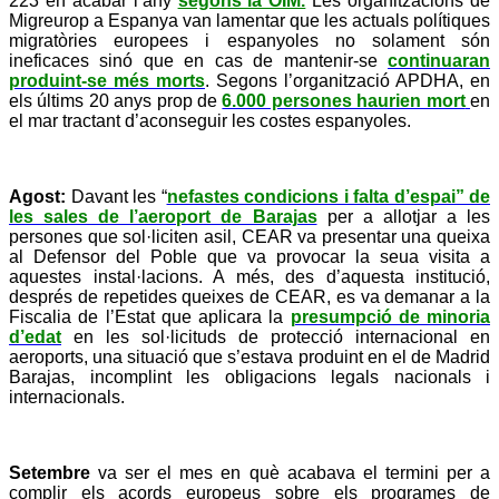
223 en acabar l’any
segons la OIM.
Les organitzacions de
Migreurop a Espanya van lamentar que les actuals polítiques
migratòries europees i espanyoles no solament són
ineficaces sinó que en cas de mantenir-se
continuaran
produint-se més morts
. Segons l’organització APDHA, en
els últims 20 anys prop de
6.000 persones haurien mort
en
el mar tractant d’aconseguir les costes espanyoles.
Agost:
Davant les “
nefastes condicions i falta d’espai” de
les sales de l’aeroport de Barajas
per a allotjar a les
persones que sol·liciten asil, CEAR va presentar una queixa
al Defensor del Poble que va provocar la seua visita a
aquestes instal·lacions. A més, des d’aquesta institució,
després de repetides queixes de CEAR, es va demanar a la
Fiscalia de l’Estat que aplicara la
presumpció de minoria
d’edat
en les sol·licituds de protecció internacional en
aeroports, una situació que s’estava produint en el de Madrid
Barajas, incomplint les obligacions legals nacionals i
internacionals.
Setembre
va ser el mes en què acabava el termini per a
complir els acords europeus sobre els programes de