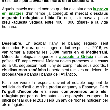
mesurades
per a evitar les morts en el Mediterrani.
Aqueix mateix mes, el món va quedar esglaiat amb
la prova
en imatges
d’un temor ja conegut:
el mercat d’esclaus
migrants i refugiats a Líbia.
De nou, es tornava a posar
preu -aquesta vegada entre 400 i 800 dòlars- a la vida
humana.
Desembre
. En acabar l’any, el balanç segueix sent
desolador. Encara que s’hagen reduït respecte a 2016, es
van tornar a superar les
3.000 morts en el Mediterrani.
Milers de refugiats segueixen
atrapats a
Grècia
i altres
països d’Europa central. Malgrat noves promeses, els estats
de la UE segueixen molt lluny de complir els seus acords. I
els
discurs
os xenòfobs
i obertament racistes no deixen de
propagar-se a banda i banda de l’Atlántico.
Falta per veure la resposta davant el notable augment de
sol·licituds d’asil que s’ha produït enguany a Espanya. Però
l’orgull d’incomplir els seus compromisos amb els
refugiats
per part de les autoritats espanyols i europees fa
difícil pensar que el 2018 serà un any de “bones notícies” per
als refugiats.