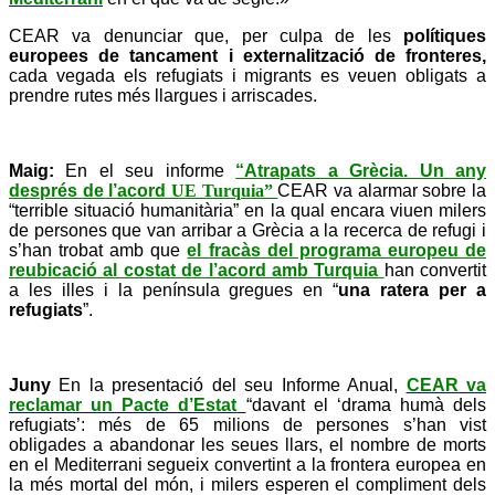
CEAR va denunciar que, per culpa de les
polítiques
europees de tancament i externalització de fronteres,
cada vegada els refugiats i migrants es veuen obligats a
prendre rutes més llargues i arriscades.
Maig:
En el seu informe
“Atrapats a Grècia. Un any
després de l’acord
UE Turquia”
CEAR va alarmar sobre la
“terrible situació humanitària” en la qual encara viuen milers
de persones que van arribar a Grècia a la recerca de refugi i
s’han trobat amb que
el fracàs del programa europeu de
reubicació al costat de l’acord amb Turquia
han convertit
a les illes i la península gregues en “
una ratera per a
refugiats
”.
Juny
En la presentació del seu Informe Anual,
CEAR va
reclamar un Pacte d’Estat
“davant el ‘drama humà dels
refugiats’: més de 65 milions de persones s’han vist
obligades a abandonar les seues llars, el nombre de morts
en el Mediterrani segueix convertint a la frontera europea en
la més mortal del món, i milers esperen el compliment dels