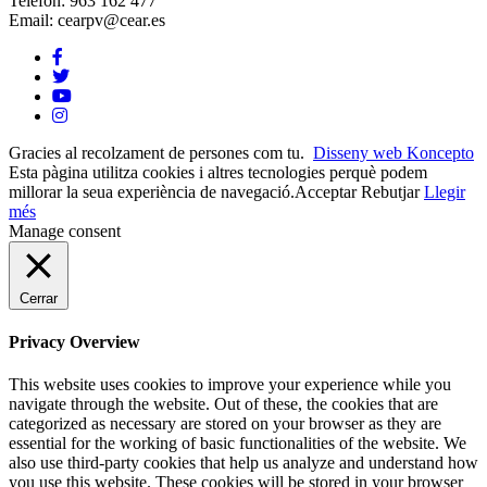
Telèfon: 963 162 477
Email: cearpv@cear.es
Gracies al recolzament de persones com tu.
Disseny web Koncepto
Esta pàgina utilitza cookies i altres tecnologies perquè podem
millorar la seua experiència de navegació.
Acceptar
Rebutjar
Llegir
més
Manage consent
Cerrar
Privacy Overview
This website uses cookies to improve your experience while you
navigate through the website. Out of these, the cookies that are
categorized as necessary are stored on your browser as they are
essential for the working of basic functionalities of the website. We
also use third-party cookies that help us analyze and understand how
you use this website. These cookies will be stored in your browser